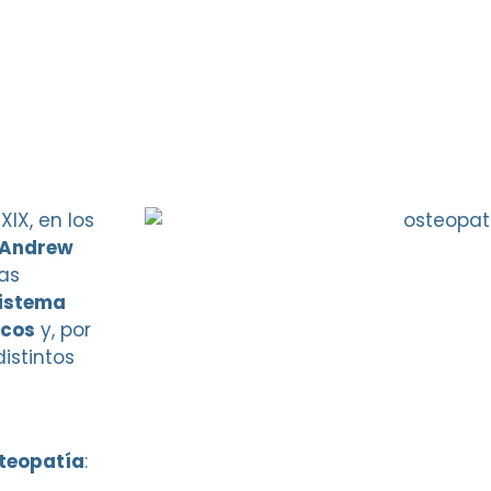
XIX, en los
Andrew
las
sistema
icos
y, por
distintos
steopatía
: