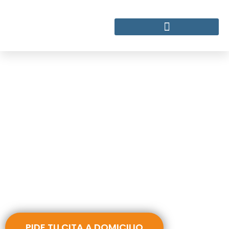
Fisioterapia a domicilio
Si vives por la zona de Boadilla del Monte y prefieres
recibir tu tratamiento de fisioterapia en la comodidad de
tu hogar, ¡contáctanos!
PIDE TU CITA A DOMICILIO